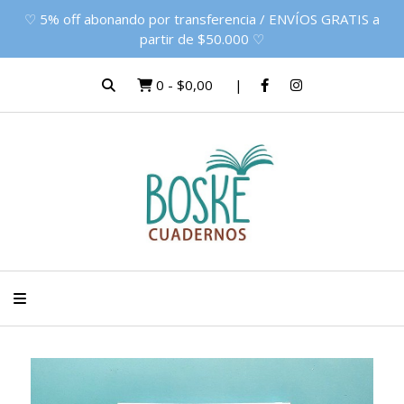
♡ 5% off abonando por transferencia / ENVÍOS GRATIS a
partir de $50.000 ♡
0
-
$0,00